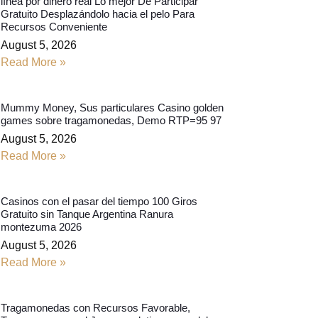
línea por dinero real Lo mejor De Participar
Gratuito Desplazándolo hacia el pelo Para
Recursos Conveniente
August 5, 2026
Read More »
Mummy Money, Sus particulares Casino golden
games sobre tragamonedas, Demo RTP=95 97
August 5, 2026
Read More »
Casinos con el pasar del tiempo 100 Giros
Gratuito sin Tanque Argentina Ranura
montezuma 2026
August 5, 2026
Read More »
Tragamonedas con Recursos Favorable,