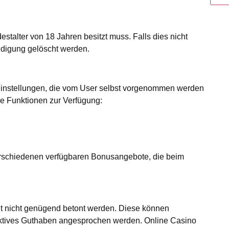
estalter von 18 Jahren besitzt muss. Falls dies nicht
ndigung gelöscht werden.
 Einstellungen, die vom User selbst vorgenommen werden
se Funktionen zur Verfügung:
verschiedenen verfügbaren Bonusangebote, die beim
cht nicht genügend betont werden. Diese können
fiktives Guthaben angesprochen werden. Online Casino