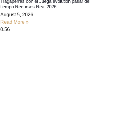
Tragaperras con el Juega evolution pasar del
tiempo Recursos Real 2026
August 5, 2026
Read More »