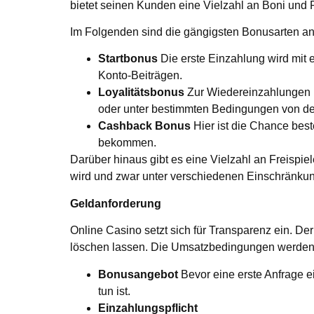
bietet seinen Kunden eine Vielzahl an Boni und P
Im Folgenden sind die gängigsten Bonusarten an
Startbonus
Die erste Einzahlung wird mit 
Konto-Beiträgen.
Loyalitätsbonus
Zur Wiedereinzahlungen 
oder unter bestimmten Bedingungen von de
Cashback Bonus
Hier ist die Chance best
bekommen.
Darüber hinaus gibt es eine Vielzahl an Freispi
wird und zwar unter verschiedenen Einschränku
Geldanforderung
Online Casino setzt sich für Transparenz ein. De
löschen lassen. Die Umsatzbedingungen werden 
Bonusangebot
Bevor eine erste Anfrage e
tun ist.
Einzahlungspflicht