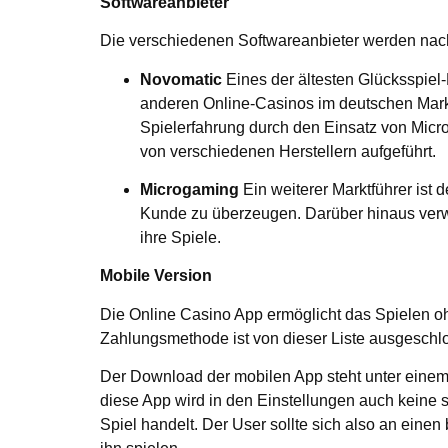
Softwareanbieter
Die verschiedenen Softwareanbieter werden nach
Novomatic
Eines der ältesten Glücksspiel
anderen Online-Casinos im deutschen Markt 
Spielerfahrung durch den Einsatz von Micr
von verschiedenen Herstellern aufgeführt.
Microgaming
Ein weiterer Marktführer ist
Kunde zu überzeugen. Darüber hinaus ver
ihre Spiele.
Mobile Version
Die Online Casino App ermöglicht das Spielen oh
Zahlungsmethode ist von dieser Liste ausgeschl
Der Download der mobilen App steht unter einem 
diese App wird in den Einstellungen auch keine 
Spiel handelt. Der User sollte sich also an eine