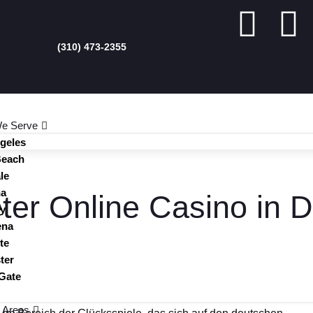
(310) 473-2355
e Serve
geles
Beach
le
a
ter Online Casino in 
y
ena
te
ter
Gate
e Areas